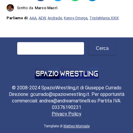
Scritto da
Marco Macrì
Parliamo di:
AAA
,
AEW
,
Andrade
,
Kenny Omega
,
TripleMania XXIX
Ricerca
per:
© 2008-2024 SpazioWrestling,it di Giuseppe Currado
Direzione: gcurrado@spaziowrestling.it. Per opportunità
commerciali: andrea@andreamartinelli.eu Partita IVA:
03376190231
Privacy Policy
Template di
Matteo Morreale