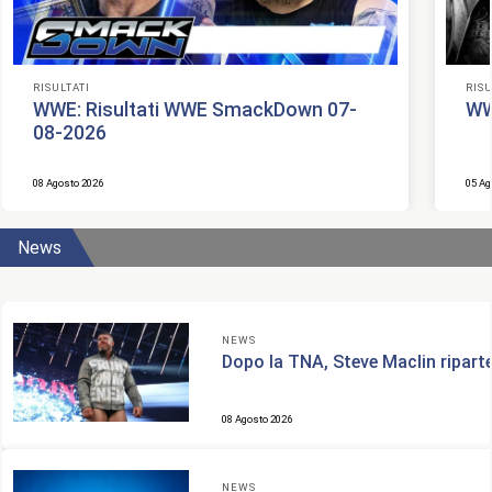
RISULTATI
RISU
WWE: Risultati WWE SmackDown 07-
WW
08-2026
08 Agosto 2026
05 Ag
News
NEWS
Dopo la TNA, Steve Maclin ripart
08 Agosto 2026
NEWS