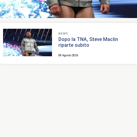
Dopo la TNA, Steve Maclin riparte
NEWS
Dopo la TNA, Steve Maclin
subito
riparte subito
08 Agosto 2026