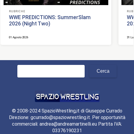
RUBRICHE
RUB
WWE PREDICTIONS: SummerSlam
WW
2026 (Night Two)
20
01 Agosto 2026
31 Lu
Ricerca
per:
© 2008-2024 SpazioWrestling,it di Giuseppe Currado
Direzione: gcurrado@spaziowrestling.it. Per opportunità
commerciali: andrea@andreamartinelli.eu Partita IVA:
03376190231