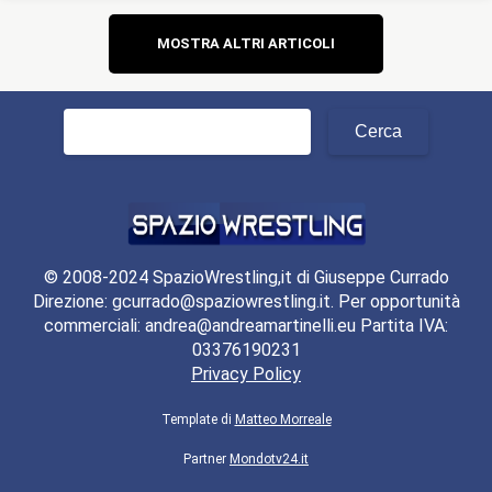
Navigazione
MOSTRA ALTRI ARTICOLI
articoli
Ricerca
per:
© 2008-2024 SpazioWrestling,it di Giuseppe Currado
Direzione: gcurrado@spaziowrestling.it. Per opportunità
commerciali: andrea@andreamartinelli.eu Partita IVA:
03376190231
Privacy Policy
Template di
Matteo Morreale
Partner
Mondotv24.it