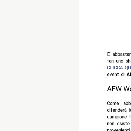
E’ abbasta
fan uno sh
CLICCA QU
event di
Al
AEW Wo
Come abb
difenderà 
campione 
non esiste
provenienti