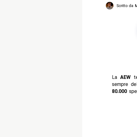
Scritto da
M
La
AEW
t
sempre del
80.000
spet