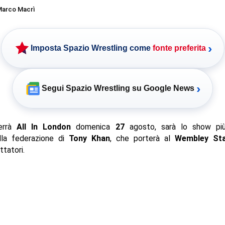
arco Macrì
›
Imposta Spazio Wrestling come
fonte preferita
›
Segui Spazio Wrestling su Google News
errà
All In London
domenica
27
agosto, sarà lo show più
la federazione di
Tony Khan
, che porterà al
Wembley St
tatori.