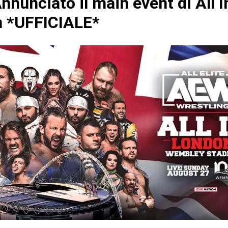
nunciato il main event di All I
 *UFFICIALE*