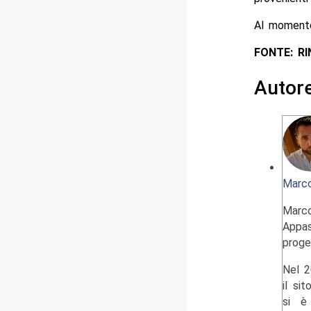
Al momento
FONTE: R
Autor
Marco
Marc
Appas
proge
Nel 2
il si
si è 