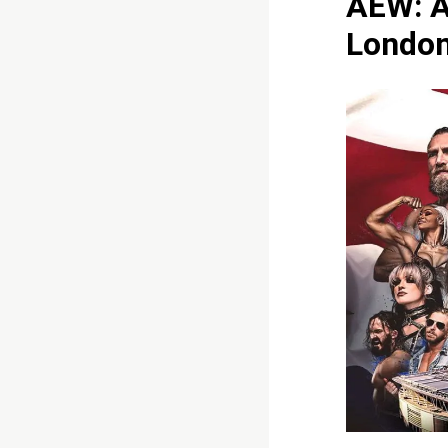
AEW: An
London