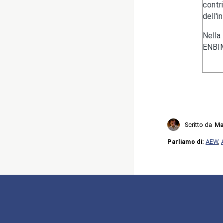
contr
dell'i
Nella
ENBIM
Scritto da
Ma
Parliamo di:
AEW
,