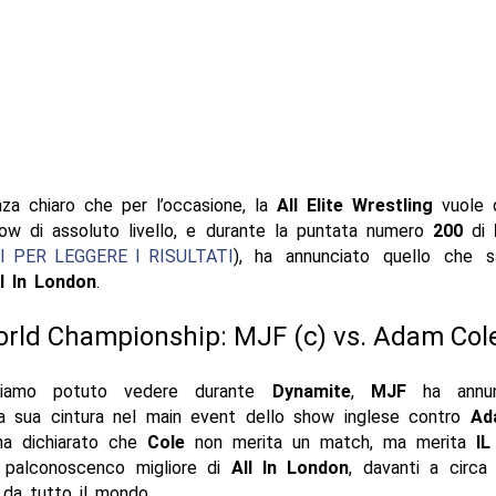
nza chiaro che per l’occasione, la
All Elite Wrestling
vuole d
ow di assoluto livello, e durante la puntata numero
200
di
I PER LEGGERE I RISULTATI
), ha annunciato quello che s
l In London
.
rld Championship: MJF (c) vs. Adam Col
iamo potuto vedere durante
Dynamite
,
MJF
ha annun
la sua cintura nel main event dello show inglese contro
Ad
ha dichiarato che
Cole
non merita un match, ma merita
I
 palconoscenco migliore di
All In London
, davanti a circ
 da tutto il mondo.