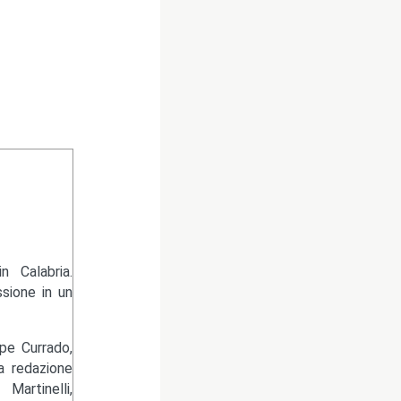
 Calabria.
sione in un
pe Currado,
la redazione
artinelli,