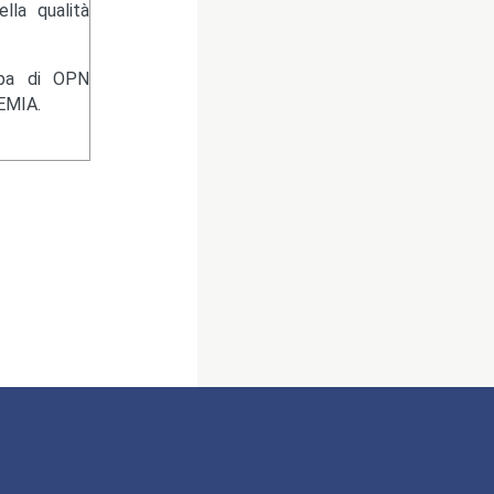
lla qualità
ampa di OPN
EMIA.