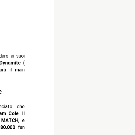
are ai suoi
Dynamite
(
arà il main
e
ciato che
am Cole
. Il
L MATCH
, e
a
80.000
fan