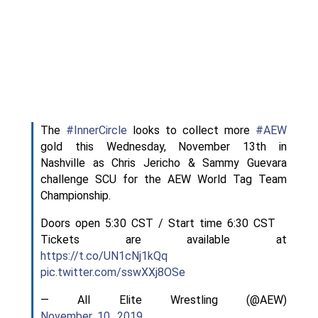
The
#InnerCircle
looks to collect more
#AEW
gold this Wednesday, November 13th in
Nashville as Chris Jericho & Sammy Guevara
challenge SCU for the AEW World Tag Team
Championship.
Doors open 5:30 CST / Start time 6:30 CST
Tickets are available at
https://t.co/UN1cNj1kQq
pic.twitter.com/sswXXj8OSe
— All Elite Wrestling (@AEW)
November 10, 2019