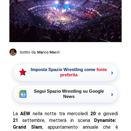
Scritto da
Marco Macrì
Imposta Spazio Wrestling come
fonte
›
preferita
Segui Spazio Wrestling su Google
›
News
La
AEW
nella notte tra mercoledì
20
e giovedì
21
settembre, metterà in scena
Dynamite:
Grand Slam
, appuntamento annuale che è