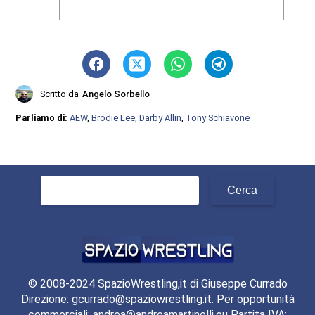
Scritto da
Angelo Sorbello
Parliamo di:
AEW
,
Brodie Lee
,
Darby Allin
,
Tony Schiavone
Ricerca
per:
© 2008-2024 SpazioWrestling,it di Giuseppe Currado
Direzione: gcurrado@spaziowrestling.it. Per opportunità
commerciali: andrea@andreamartinelli.eu Partita IVA: