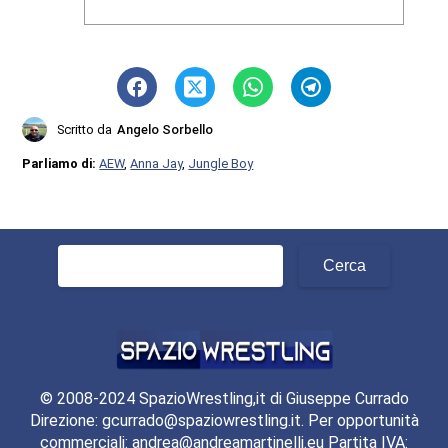
Scritto da
Angelo Sorbello
Parliamo di:
AEW
,
Anna Jay
,
Jungle Boy
Ricerca
per:
© 2008-2024 SpazioWrestling,it di Giuseppe Currado
Direzione: gcurrado@spaziowrestling.it. Per opportunità
commerciali: andrea@andreamartinelli.eu Partita IVA: