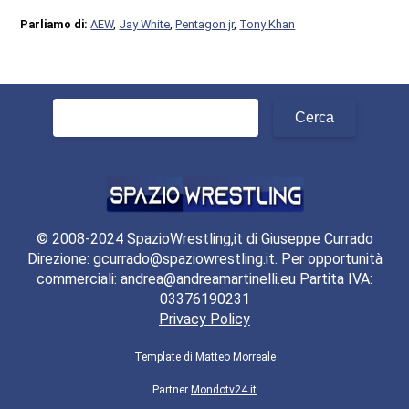
Parliamo di:
AEW
,
Jay White
,
Pentagon jr
,
Tony Khan
Ricerca
per:
© 2008-2024 SpazioWrestling,it di Giuseppe Currado
Direzione: gcurrado@spaziowrestling.it. Per opportunità
commerciali: andrea@andreamartinelli.eu Partita IVA:
03376190231
Privacy Policy
Template di
Matteo Morreale
Partner
Mondotv24.it