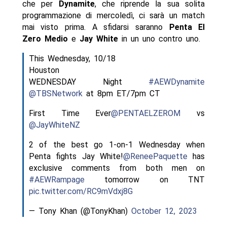
che per
Dynamite
, che riprende la sua solita
programmazione di mercoledì, ci sarà un match
mai visto prima. A sfidarsi saranno
Penta El
Zero Medio
e
Jay White
in un uno contro uno.
This Wednesday, 10/18
Houston
WEDNESDAY Night
#AEWDynamite
@TBSNetwork
at 8pm ET/7pm CT
First Time Ever
@PENTAELZEROM
vs
@JayWhiteNZ
2 of the best go 1-on-1 Wednesday when
Penta fights Jay White!
@ReneePaquette
has
exclusive comments from both men on
#AEWRampage
tomorrow on TNT
pic.twitter.com/RC9mVdxj8G
— Tony Khan (@TonyKhan)
October 12, 2023