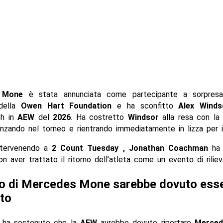
 Mone
è stata annunciata come partecipante a sorpresa
 della
Owen Hart Foundation
e ha sconfitto
Alex Winds
ch in
AEW
del
2026
. Ha costretto
Windsor
alla resa con l
anzando nel torneo e rientrando immediatamente in lizza per il
intervenendo a
2 Count Tuesday , Jonathan Coachman
ha c
n aver trattato il ritorno dell’atleta come un evento di riliev
rno di Mercedes Mone sarebbe dovuto esse
to
ha sostenuto che la
AEW
avrebbe dovuto riportare
Merce