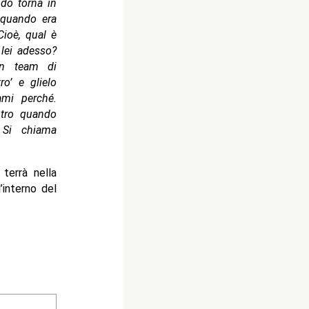
ndo torna in
s quando era
 Cioè, qual è
lei adesso?
un team di
ro’ e glielo
ami perché.
ntro quando
 Si chiama
terrà nella
l’interno del