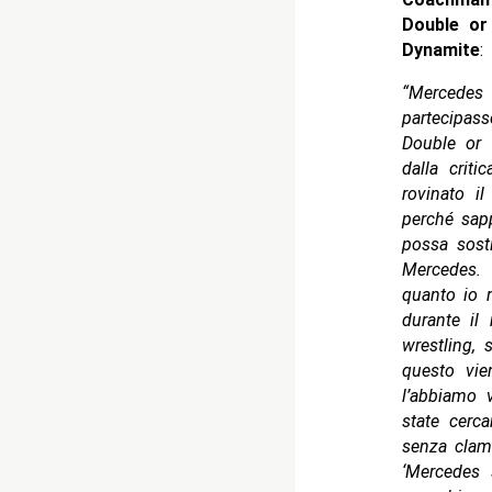
Double or
Dynamite
:
“Mercedes 
partecipas
Double or 
dalla crit
rovinato i
perché sapp
possa sosti
Mercedes.
quanto io 
durante il
wrestling, 
questo vie
l’abbiamo 
state cerc
senza clamo
‘Mercedes s