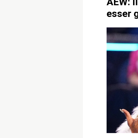
AEW: I
esser 