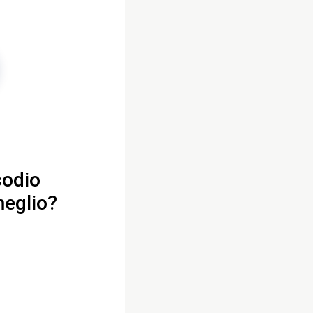
sodio
meglio?