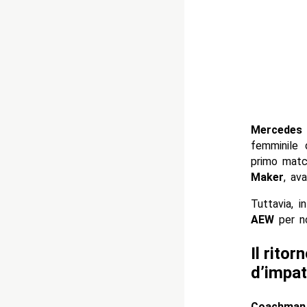
Mercedes
femminile
primo mat
Maker
, av
Tuttavia, 
AEW
per no
Il rito
d’impat
Coachman