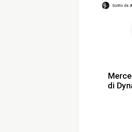
Scritto da
A
Merced
di Dyn