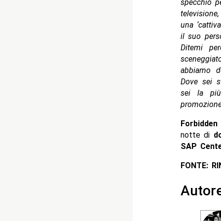
specchio pe
televisione
una ‘cattiva
il suo per
Ditemi pe
sceneggiato
abbiamo de
Dove sei s
sei la pi
promozione 
Forbidde
notte di
d
SAP Cente
FONTE: R
Autor