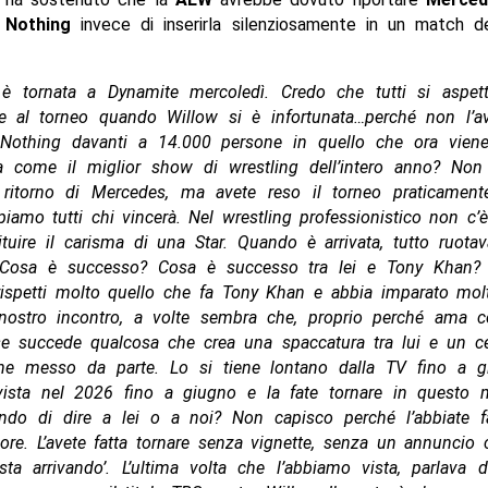
 Nothing
invece di inserirla silenziosamente in un match d
è tornata a Dynamite mercoledì. Credo che tutti si aspet
se al torneo quando Willow si è infortunata…perché non l’av
Nothing davanti a 14.000 persone in quello che ora vien
ica come il miglior show di wrestling dell’intero anno? Non
l ritorno di Mercedes, ma avete reso il torneo praticamente 
iamo tutti chi vincerà. Nel wrestling professionistico non c’
tuire il carisma di una Star. Quando è arrivata, tutto ruota
 Cosa è successo? Cosa è successo tra lei e Tony Khan? 
rispetti molto quello che fa Tony Khan e abbia imparato molt
 nostro incontro, a volte sembra che, proprio perché ama co
se succede qualcosa che crea una spaccatura tra lui e un ce
ne messo da parte. Lo si tiene lontano dalla TV fino a 
vista nel 2026 fino a giugno e la fate tornare in questo
ando di dire a lei o a noi? Non capisco perché l’abbiate fa
re. L’avete fatta tornare senza vignette, senza un annuncio c
ta arrivando’. L’ultima volta che l’abbiamo vista, parlava 