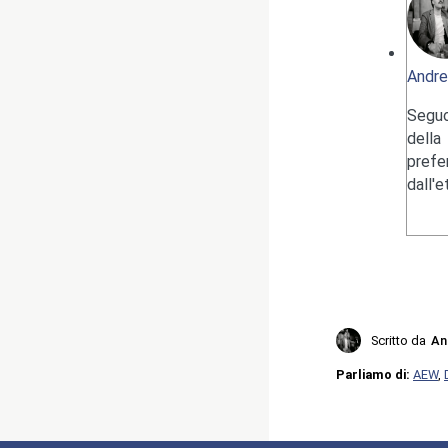
Andre
Seguo
della
pref
dall'
Scritto da
An
Parliamo di:
AEW
,