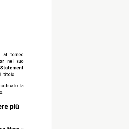
 al torneo
or
nel suo
a
Statement
 titolo.
riticato la
o.
re più
des Mone
a