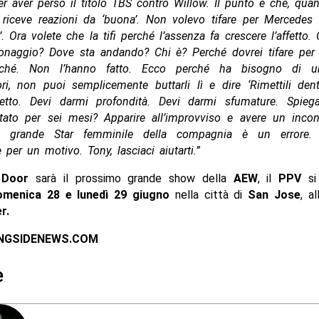
r aver perso il titolo TBS contro Willow. Il punto è che, qua
, riceve reazioni da ‘buona’. Non volevo tifare per Mercede
’. Ora volete che la tifi perché l’assenza fa crescere l’affetto.
sonaggio? Dove sta andando? Chi è? Perché dovrei tifare per 
rché. Non l’hanno fatto. Ecco perché ha bisogno di 
ri, non puoi semplicemente buttarli lì e dire ‘Rimettili dent
tto. Devi darmi profondità. Devi darmi sfumature. Spieg
tato per sei mesi? Apparire all’improvviso e avere un inco
ù grande Star femminile della compagnia è un errore.
per un motivo. Tony, lasciaci aiutarti.”
n Door
sarà il prossimo grande show della
AEW
, il
PPV
si 
omenica 28 e lunedì 29 giugno
nella città di
San Jose
, al
r.
INGSIDENEWS.COM
e