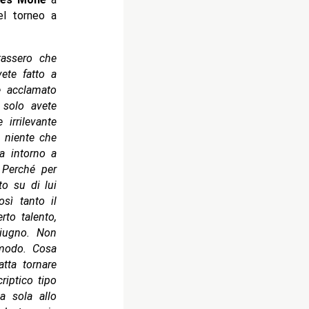
el torneo a
tassero che
ete fatto a
e acclamato
 solo avete
irrilevante
è niente che
va intorno a
Perché per
o su di lui
sì tanto il
rto talento,
giugno. Non
 modo. Cosa
tta tornare
riptico tipo
da sola allo