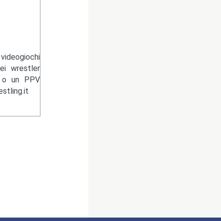
videogiochi
ei wrestler
n o un PPV
tling.it