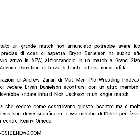
rtato un grande match non annunciato potrebbe avere luo
ù precisa di cosa ci aspetta. Bryan Danielson ha subito sf
uo arrivo in AEW, affrontandolo in un match a Grand Sla
Adesso Danielson di trova di fronte ad una nuova sfida.
iarazioni di Andrew Zarian di Mat Men Pro Wrestling Podcas
 di vedere Bryan Danielson scontrarsi con un altro membro d
ovrebbe sfidare infatti Nick Jackson in un single match.
ta che vedere come costruiranno questo incontro ma è molt
anielson dovrà sconfiggere i vari membri dell’Elite per farsi
ita contro Kenny Omega.
INGSIDENEWS.COM