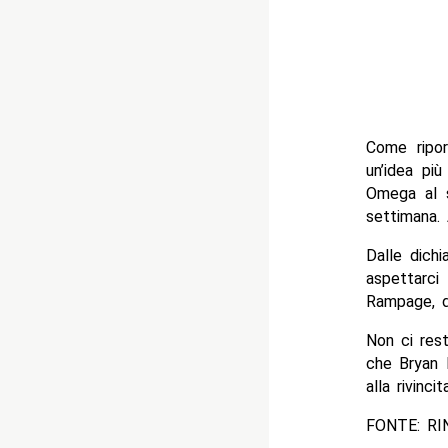
Come ripo
un’idea pi
Omega al s
settimana. 
Dalle dich
aspettarci
Rampage, d
Non ci res
che Bryan D
alla rivinc
FONTE: R