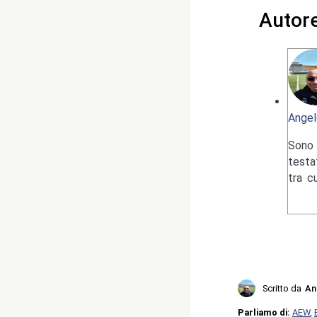
Autor
Angel
Sono 
testa
tra c
Scritto da
An
Parliamo di:
AEW
,