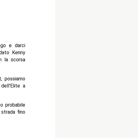
go e darci
idato Kenny
m la scorsa
t, possiamo
ell’Elite a
o probabile
 strada fino