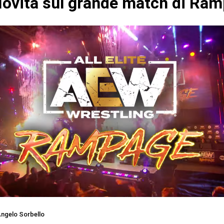
ovità sul grande match di Ra
ngelo Sorbello