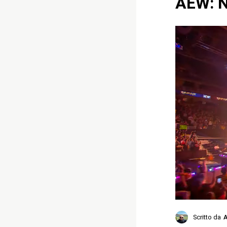
AEW: N
Scritto da
A