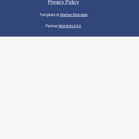
Privacy Policy
Template di
Matteo Morreale
Partner
Mondotv24.it