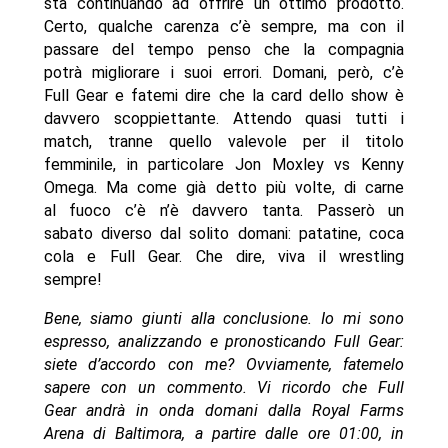
sta continuando ad offrire un ottimo prodotto.
Certo, qualche carenza c’è sempre, ma con il
passare del tempo penso che la compagnia
potrà migliorare i suoi errori. Domani, però, c’è
Full Gear e fatemi dire che la card dello show è
davvero scoppiettante. Attendo quasi tutti i
match, tranne quello valevole per il titolo
femminile, in particolare Jon Moxley vs Kenny
Omega. Ma come già detto più volte, di carne
al fuoco c’è n’è davvero tanta. Passerò un
sabato diverso dal solito domani: patatine, coca
cola e Full Gear. Che dire, viva il wrestling
sempre!
Bene, siamo giunti alla
conclusione. Io mi sono
espresso, analizzando e pronosticando Full Gear:
siete d’accordo con me? Ovviamente, fatemelo
sapere con un commento. Vi ricordo che Full
Gear andrà in onda domani dalla Royal Farms
Arena di Baltimora, a partire dalle ore 01:00, in