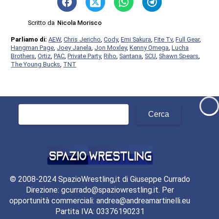
Scritto da
Nicola Morisco
Parliamo di:
AEW
,
Chris Jericho
,
Cody
,
Emi Sakura
,
Fite Tv
,
Full Gear
,
Hangman Page
,
Joey Janela
,
Jon Moxley
,
Kenny Omega
,
Lucha
Brothers
,
Ortiz
,
PAC
,
Private Party
,
Riho
,
Santana
,
SCU
,
Shawn Spears
,
The Young Bucks
,
TNT
Ricerca
per:
© 2008-2024 SpazioWrestling,it di Giuseppe Currado
Direzione: gcurrado@spaziowrestling.it. Per
opportunità commerciali: andrea@andreamartinelli.eu
Partita IVA: 03376190231