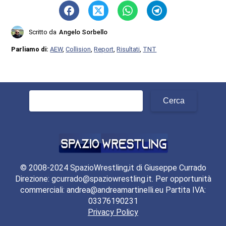
Scritto da
Angelo Sorbello
Parliamo di:
AEW
,
Collision
,
Report
,
Risultati
,
TNT
Ricerca
per:
© 2008-2024 SpazioWrestling,it di Giuseppe Currado
Direzione: gcurrado@spaziowrestling.it. Per opportunità
commerciali: andrea@andreamartinelli.eu Partita IVA:
03376190231
Privacy Policy