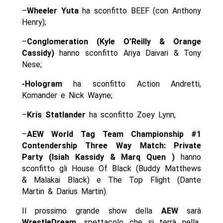
–
Wheeler Yuta
ha sconfitto BEEF (con Anthony
Henry);
–
Conglomeration (Kyle O’Reilly & Orange
Cassidy)
hanno sconfitto Ariya Daivari & Tony
Nese;
-Hologram
ha sconfitto Action Andretti,
Komander e Nick Wayne;
–
Kris Statlander
ha sconfitto Zoey Lynn;
–
AEW World Tag Team Championship #1
Contendership Three Way Match: Private
Party (Isiah Kassidy & Marq Quen )
hanno
sconfitto gli House Of Black (Buddy Matthews
& Malakai Black) e The Top Flight (Dante
Martin & Darius Martin).
Il prossimo grande show della
AEW
sarà
WrestleDream,
spettacolo che si terrà nella