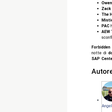
Owen 
Zack 
The H
Misti
PAC
h
AEW T
sconf
Forbidde
notte di
d
SAP Cente
Autor
Angel