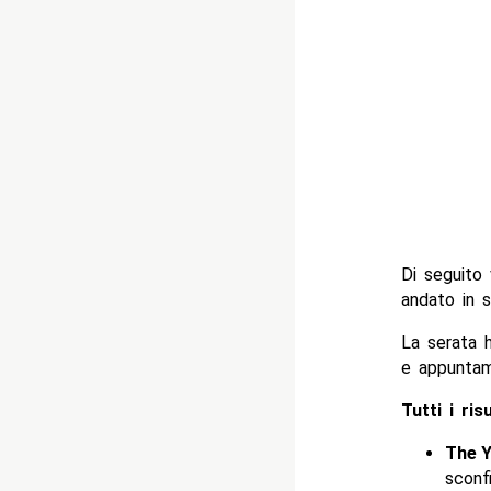
Di seguito 
andato in 
La serata h
e appuntame
Tutti i ris
The 
sconf