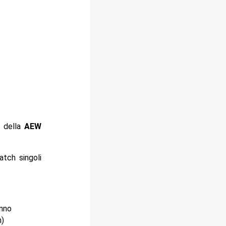
w della
AEW
atch singoli
nno
n)