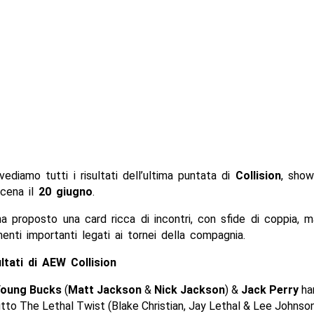
vediamo tutti i risultati dell’ultima puntata di
Collision
, sho
scena il
20 giugno
.
a proposto una card ricca di incontri, con sfide di coppia, m
nti importanti legati ai tornei della compagnia.
ultati di AEW Collision
Young Bucks
(
Matt Jackson
&
Nick Jackson
) &
Jack Perry
ha
itto The Lethal Twist (Blake Christian, Jay Lethal & Lee Johnso