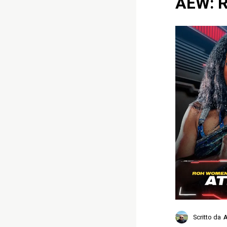
AEW: R
Scritto da
A