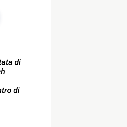
ata di
ch
tro di