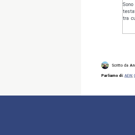
Sono 
testa
tra c
Scritto da
An
Parliamo di:
AEW
,