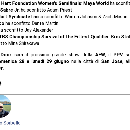
Hart Foundation Women’s Semifinals
:
Maya World
ha sconfi
Sabre Jr.
ha sconfitto Adam Priest
urt Syndicate
hanno sconfitto Warren Johnson & Zach Mason
co
ha sconfitto Dante Martin
a sconfitto Jay Alexander
BS Championship Survival of the Fittest Qualifier
:
Kris Sta
itto Mina Shirakawa
n Door
sarà il prossimo grande show della
AEW
, il
PPV
si 
omenica 28 e lunedì 29 giugno
nella città di
San Jose
, al
r.
e
o Sorbello