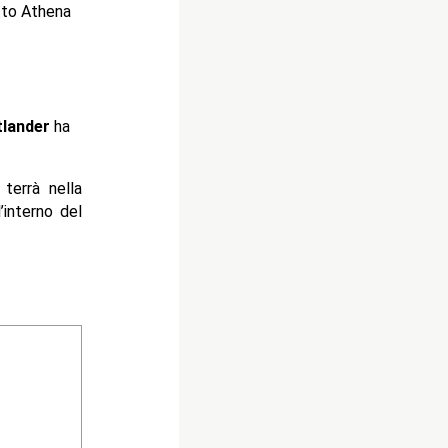
tto Athena
tlander
ha
terrà nella
l’interno del