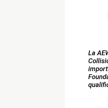
La AEW
Collis
import
Founda
qualifi