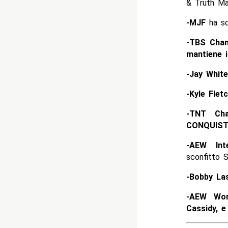
& Truth M
-MJF
ha sc
-TBS Cham
mantiene i
-Jay Whit
-Kyle Flet
-TNT Cha
CONQUISTA
-AEW Int
sconfitto 
-Bobby La
-AEW Wor
Cassidy, e