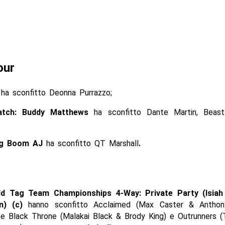
our
y
ha sconfitto Deonna Purrazzo;
atch: Buddy Matthews
ha sconfitto Dante Martin, Beas
ig Boom AJ
ha sconfitto QT Marshall
.
d Tag Team Championships 4-Way: Private Party (Isiah
n) (c)
hanno sconfitto Acclaimed (Max Caster & Anthon
he Black Throne (Malakai Black & Brody King) e Outrunners (