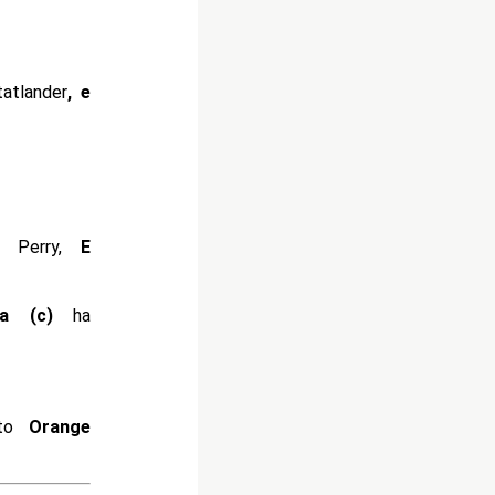
tatlander
, e
k Perry,
E
ita (c)
ha
tto
Orange