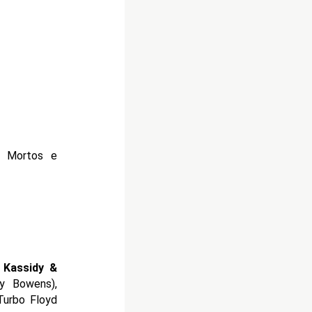
t Mortos e
 Kassidy &
y Bowens),
Turbo Floyd