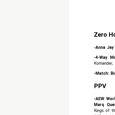
Zero H
-Anna Ja
-4-Way M
Komander;
-Match: B
PPV
-AEW Worl
Marq Que
Kings of t