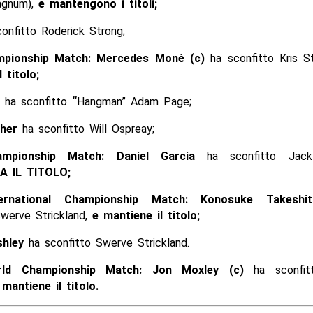
agnum),
e mantengono i titoli;
onfitto Roderick Strong;
pionship Match: Mercedes Moné (c)
ha sconfitto Kris S
l titolo;
e
ha sconfitto
“
Hangman” Adam Page;
cher
ha sconfitto Will Ospreay;
mpionship Match: Daniel Garcia
ha sconfitto Jac
 IL TITOLO;
ernational Championship Match: Konosuke Takesh
Swerve Strickland,
e mantiene il titolo;
shley
ha sconfitto Swerve Strickland.
ld Championship Match: Jon Moxley (c)
ha sconfi
 mantiene il titolo.