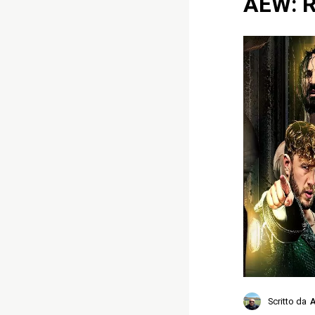
AEW: R
Scritto da
A