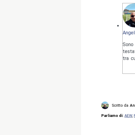
Angel
Sono 
testa
tra c
Scritto da
An
Parliamo di:
AEW
,