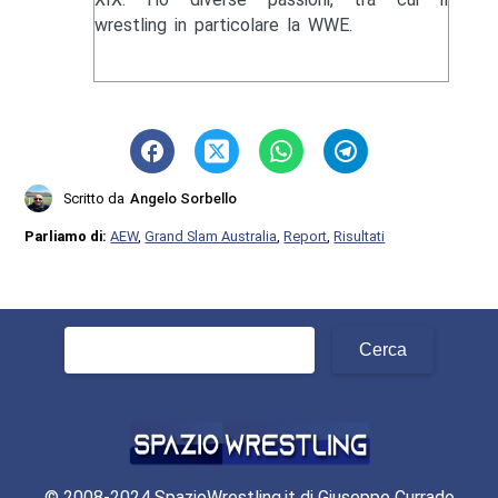
wrestling in particolare la WWE.
Scritto da
Angelo Sorbello
Parliamo di:
AEW
,
Grand Slam Australia
,
Report
,
Risultati
Ricerca
per:
© 2008-2024 SpazioWrestling,it di Giuseppe Currado