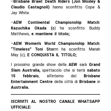
–
Brisbane Brawl
:
Death Riders (Jon Moxley &
Claudio Castagnoli)
hanno sconfitto Cope &
Jay White.
–
AEW Continental Championship Match
:
Kazuchika Okada (c
) ha sconfitto Buddy
Matthews,
e mantiene il titolo;
–
AEW Women’s World Championship Match
:
“Timeless” Toni Stor
m ha sconfitto Mariah
May (c),
E CONQUISTA IL TITOLO;
l prossimo grande show della
AEW
sarà
Grand
Slam
Australia,
spettacolo che si terrà
sabato
15 febbraio
, all’interno del
Brisbane
Entertainment Centre
della città di
Brisbane
in
Australia.
ISCRIVITI AL NOSTRO CANALE WHATSAPP
UFFICIALE: