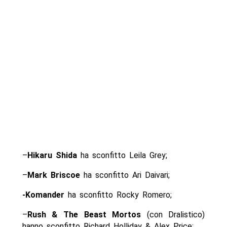
–
Hikaru Shida
ha sconfitto Leila Grey;
–
Mark Briscoe
ha sconfitto Ari Daivari;
-Komander
ha sconfitto Rocky Romero;
–
Rush & The Beast Mortos
(con Dralistico)
hanno sconfitto Richard Holliday & Alex Price;