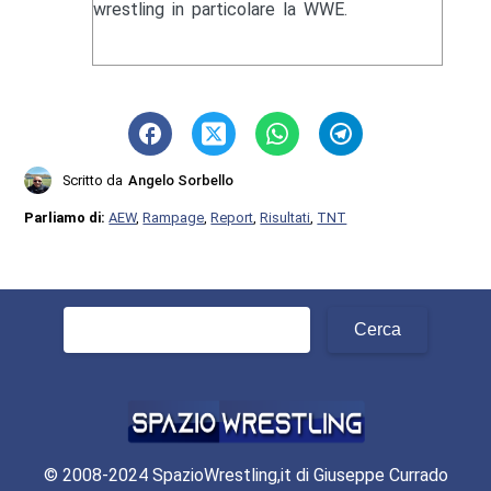
wrestling in particolare la WWE.
Scritto da
Angelo Sorbello
Parliamo di:
AEW
,
Rampage
,
Report
,
Risultati
,
TNT
Ricerca
per:
© 2008-2024 SpazioWrestling,it di Giuseppe Currado