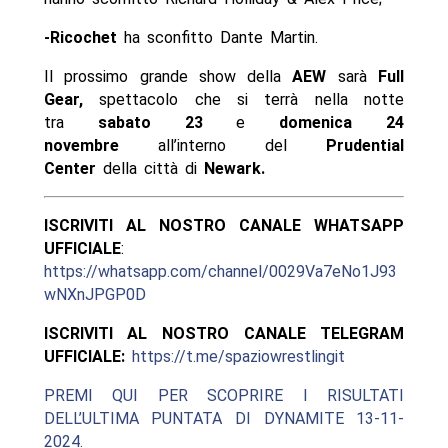
-Ricochet
ha sconfitto Dante Martin.
Il prossimo grande show della
AEW
sarà
Full
Gear,
spettacolo che si terrà nella notte
tra
sabato 23
e
domenica 24
novembre
all’interno del
Prudential
Center
della città di
Newark.
ISCRIVITI AL NOSTRO CANALE WHATSAPP
UFFICIALE
:
https://whatsapp.com/channel/0029Va7eNo1J93
wNXnJPGP0D
ISCRIVITI AL NOSTRO CANALE TELEGRAM
UFFICIALE:
https://t.me/spaziowrestlingit
PREMI QUI PER SCOPRIRE I RISULTATI
DELL’ULTIMA PUNTATA DI DYNAMITE 13-11-
2024.