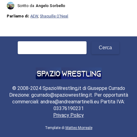
Scritto da
Angelo Sorbello
Parliamo di:
AEW
,
Shaquille O'Neal
Ricerca
per:
© 2008-2024 SpazioWrestling,it di Giuseppe Currado
Direzione: gcurrado@spaziowrestling.it. Per opportunità
commerciali: andrea@andreamartinelli.eu Partita IVA:
03376190231
Privacy Policy
Template di
Matteo Morreale