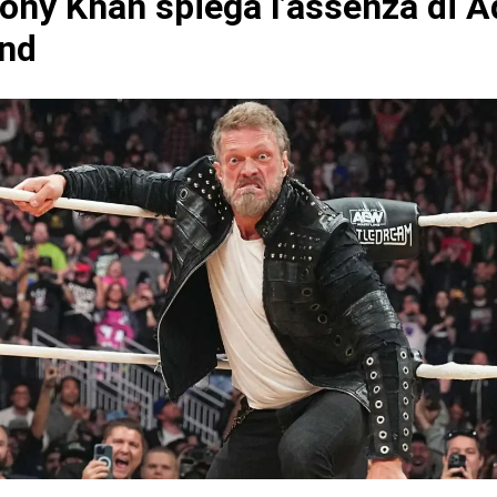
ony Khan spiega l’assenza di 
nd