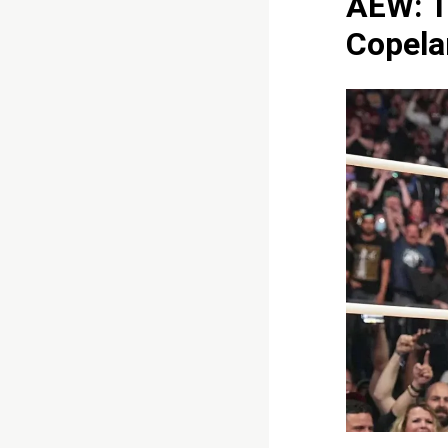
AEW: T
Copela