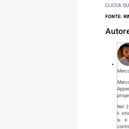
CLICCA QU
FONTE: R
Autor
Marco
Marc
Appas
proge
Nel 2
il si
si è 
contr