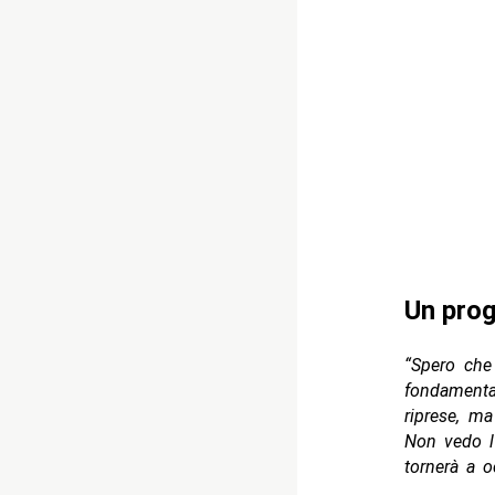
Un prog
“Spero ch
fondamenta
riprese, m
Non vedo l’
tornerà a o