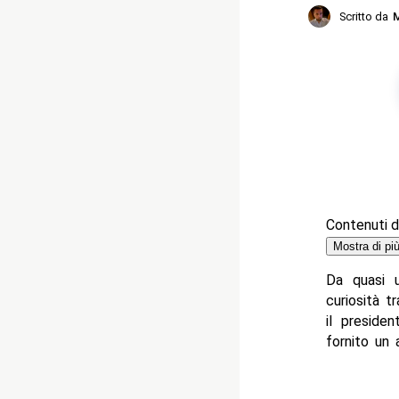
Scritto da
M
Contenuti de
Mostra di pi
Da quasi
curiosità t
il preside
fornito un 