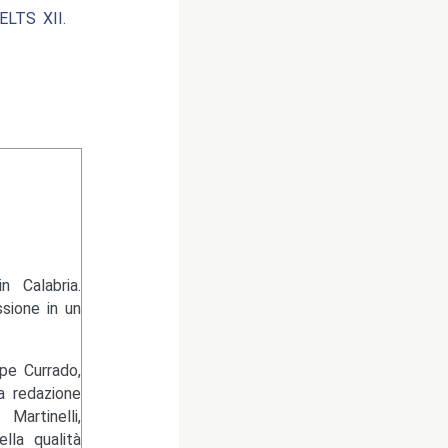
LTS XII.
 Calabria.
sione in un
pe Currado,
la redazione
artinelli,
lla qualità