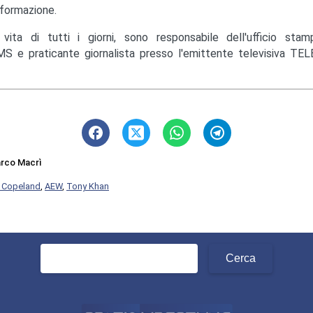
nformazione.
 vita di tutti i giorni, sono responsabile dell'ufficio st
S e praticante giornalista presso l'emittente televisiva TEL
rco Macrì
 Copeland
,
AEW
,
Tony Khan
Ricerca
per: