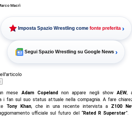
arco Macrì
›
Imposta Spazio Wrestling come
fonte preferita
›
Segui Spazio Wrestling su Google News
ll'articolo
ù
 un mese
Adam Copeland
non appare negli show
AEW
, 
ra i fan sul suo status attuale nella compagnia. A fare chiar
nte
Tony Khan
, che in una recente intervista a
Z100 Ne
aggiornamento ufficiale sul futuro del “
Rated R Superstar
”.