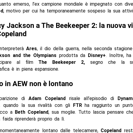
anto emerso, l’ex campione mondiale è impegnato con diver
od
, motivo per cui ha temporaneamente sospeso la sua attiv
y Jackson a The Beekeeper 2: la nuova vi
opeland
nterpreterà
Ares
, il dio della guerra, nella seconda stagione
kson and the Olympians
prodotta da
Disney+
. Inoltre, ha
ecipare al film
The Beekeeper 2,
segno che la sua
fica è in piena espansione.
rno in AEW non è lontano
pparizione di
Adam Copeland
risale all’episodio di
Dynam
, quando la sua rivalità con gli
FTR
ha raggiunto un punt
tacco a
Beth Copeland
, sua moglie. Tutto lascia pensare che
a faida riprenderà proprio da lì.
momentaneamente lontano dalle telecamere,
Copeland
rest