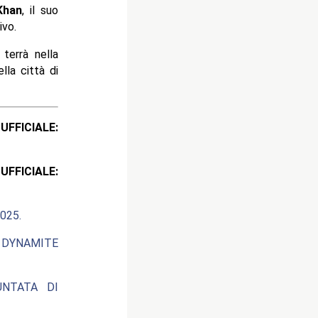
Khan
, il suo
ivo.
 terrà nella
lla città di
ICIALE:
ICIALE:
025.
 DYNAMITE
UNTATA DI