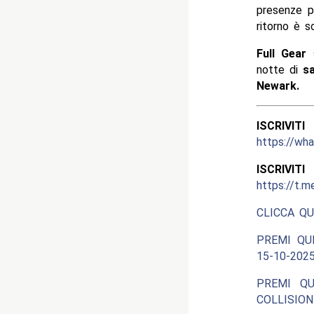
presenze pi
ritorno è s
Full Gear
notte di
s
Newark.
ISCRIV
https://wh
ISCRIV
https://t.m
CLICCA QU
PREMI QU
15-10-2025
PREMI QU
COLLISION