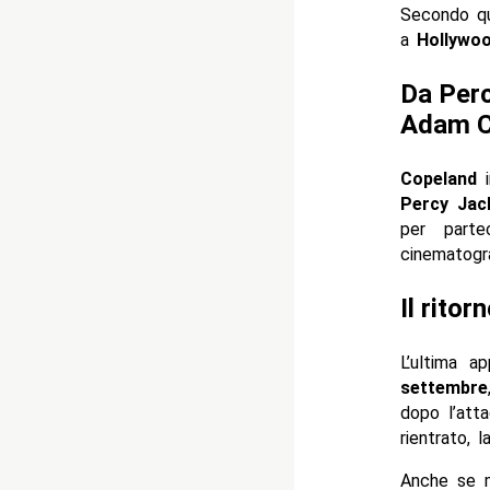
Secondo qu
a
Hollywo
Da Perc
Adam C
Copeland
i
Percy Jac
per part
cinematogra
Il rito
L’ultima a
settembre
dopo l’at
rientrato, l
Anche se 