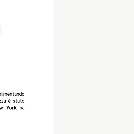
alimentando
ezza è stato
w York
ha