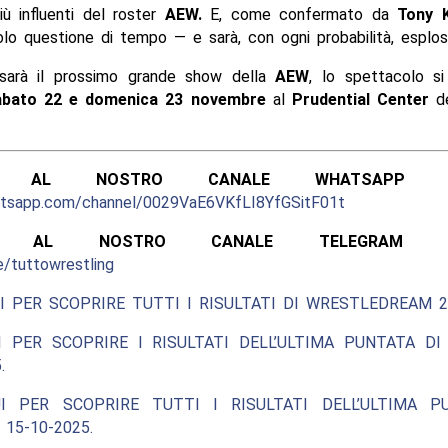
ù influenti del roster
AEW.
E, come confermato da
Tony 
olo questione di tempo — e sarà, con ogni probabilità, esplos
sarà il prossimo grande show della
AEW
, lo spettacolo si
abato 22 e domenica 23 novembre
al
Prudential Center
de
ITI AL NOSTRO CANALE WHATSAPP UFF
atsapp.com/channel/0029VaE6VKfLI8YfGSitF01t
ITI AL NOSTRO CANALE TELEGRAM UFF
e/tuttowrestling
I PER SCOPRIRE TUTTI I RISULTATI DI WRESTLEDREAM 2
I PER SCOPRIRE I RISULTATI DELL’ULTIMA PUNTATA DI
.
I PER SCOPRIRE TUTTI I RISULTATI DELL’ULTIMA P
 15-10-2025.