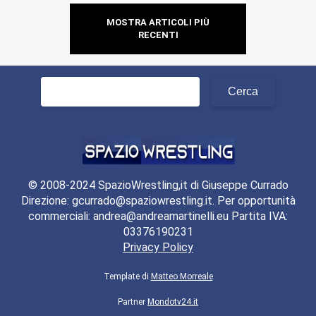
MOSTRA ARTICOLI PIÙ
RECENTI
Ricerca
per:
© 2008-2024 SpazioWrestling,it di Giuseppe Currado
Direzione: gcurrado@spaziowrestling.it. Per opportunità
commerciali: andrea@andreamartinelli.eu Partita IVA:
03376190231
Privacy Policy
Template di
Matteo Morreale
Partner
Mondotv24.it