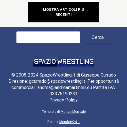
MOSTRA ARTICOLI PIÙ
RECENTI
Ricerca
per:
© 2008-2024 SpazioWrestling,it di Giuseppe Currado
Direzione: gcurrado@spaziowrestling.it. Per opportunità
commerciali: andrea@andreamartinelli.eu Partita IVA:
03376190231
Privacy Policy
Template di
Matteo Morreale
Partner
Mondotv24.it