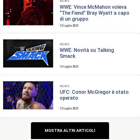
NEWS
WWE: Vince McMahon voleva
“The Fiend” Bray Wyatt a capo
di un gruppo
12 Luglio 2021
NEWS
WWE: Novità su Talking
Smack
12 Luglio 2021
NEWS
UFC: Conor McGregor è stato
operato
12 Luglio 2021
Navigazione
MOSTRA ALTRI ARTICOLI
articoli