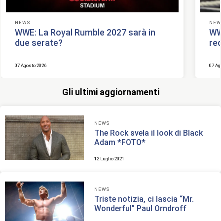
NEWS
NEW
WWE: La Royal Rumble 2027 sarà in
WWE
due serate?
re
07 Agosto 2026
07 Ag
Gli ultimi aggiornamenti
NEWS
The Rock svela il look di Black
Adam *FOTO*
12 Luglio 2021
NEWS
Triste notizia, ci lascia “Mr.
Wonderful” Paul Orndroff