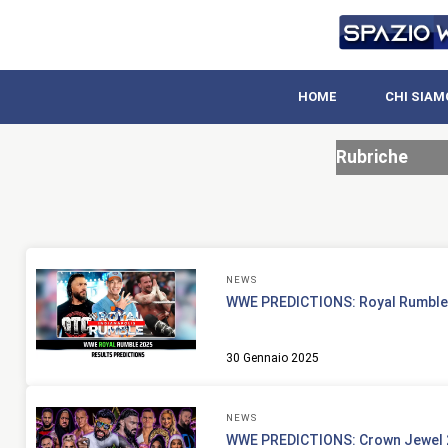
HOME
CHI SIAM
Rubriche
NEWS
WWE PREDICTIONS: Royal Rumble
30 Gennaio 2025
NEWS
WWE PREDICTIONS: Crown Jewel 