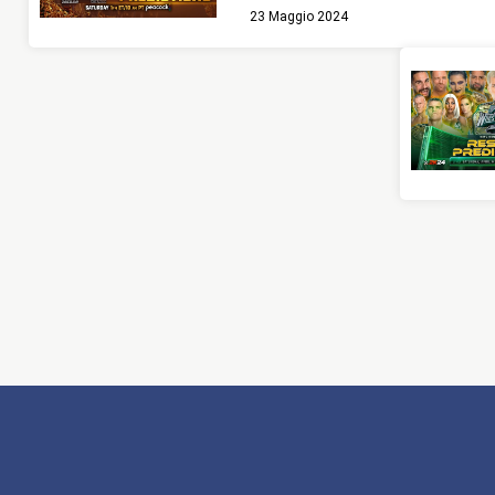
23 Maggio 2024