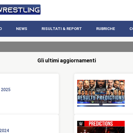
O
NEWS
RISULTATI & REPORT
RUBRICHE
C
Gli ultimi aggiornamenti
 2025
2024