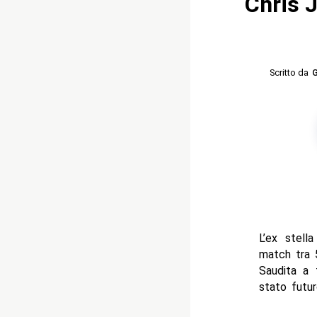
Chris 
Scritto da
G
L’ex stell
match tra 
Saudita a 
stato futu