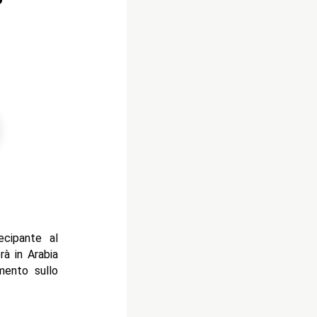
?
ecipante al
à in Arabia
mento sullo