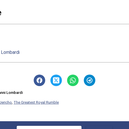
e
i Lombardi
anni Lombardi
 Jericho
,
The Greatest Royal Rumble
Ricerca