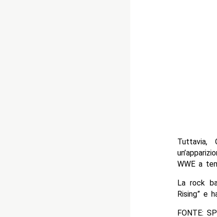
Tuttavia,
un’appariz
WWE a tem
La rock ba
Rising” e h
FONTE: S