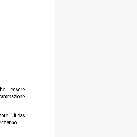
bbe essere
grammazione
tour “Judas
est’anno.