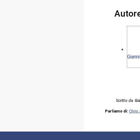
Autor
Giann
Scritto da
Gi
Parliamo di:
Chris