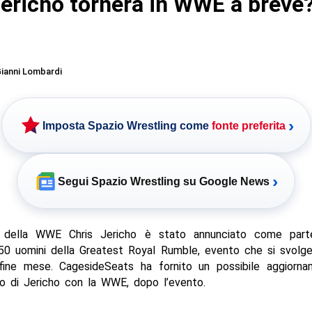
Jericho tornerà in WWE a breve
ianni Lombardi
›
Imposta Spazio Wrestling come
fonte preferita
›
Segui Spazio Wrestling su Google News
a della WWE Chris Jericho è stato annunciato come part
50 uomini della Greatest Royal Rumble, evento che si svolger
fine mese. CagesideSeats ha fornito un possibile aggiorna
ro di Jericho con la WWE, dopo l’evento.