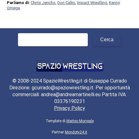
Parliamo di:
Chrris Jericho
,
Don Callis
,
Impact Wrestling
,
Kenny
Omega
Ricerca
per:
© 2008-2024 SpazioWrestling,it di Giuseppe Currado
Direzione: gcurrado@spaziowrestling.it. Per opportunità
commerciali: andrea@andreamartinelli.eu Partita IVA:
03376190231
Privacy Policy
Template di
Matteo Morreale
Partner
Mondotv24.it