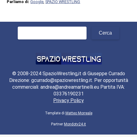
Parliamo di:
Google
,
SPAZIO WRESTLING
Ricerca
per:
© 2008-2024 SpazioWrestling,it di Giuseppe Currado
Direzione: gcurrado@spaziowrestling.it. Per opportunità
commerciali: andrea@andreamartinelli.eu Partita IVA:
03376190231
Privacy Policy
Template di
Matteo Morreale
Partner
Mondotv24.it