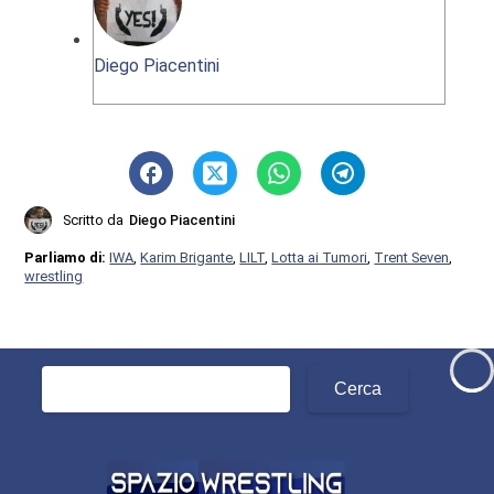
Diego Piacentini
Scritto da
Diego Piacentini
Parliamo di:
IWA
,
Karim Brigante
,
LILT
,
Lotta ai Tumori
,
Trent Seven
,
wrestling
Ricerca
per: