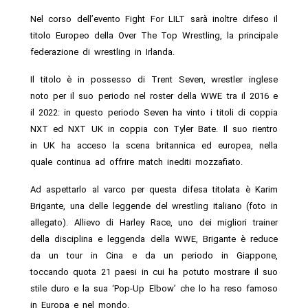
Nel corso dell’evento Fight For LILT sarà inoltre difeso il
titolo Europeo della Over The Top Wrestling, la principale
federazione di wrestling in Irlanda.
Il titolo è in possesso di Trent Seven, wrestler inglese
noto per il suo periodo nel roster della WWE tra il 2016 e
il 2022: in questo periodo Seven ha vinto i titoli di coppia
NXT ed NXT UK in coppia con Tyler Bate. Il suo rientro
in UK ha acceso la scena britannica ed europea, nella
quale continua ad offrire match inediti mozzafiato.
Ad aspettarlo al varco per questa difesa titolata è Karim
Brigante, una delle leggende del wrestling italiano (foto in
allegato). Allievo di Harley Race, uno dei migliori trainer
della disciplina e leggenda della WWE, Brigante è reduce
da un tour in Cina e da un periodo in Giappone,
toccando quota 21 paesi in cui ha potuto mostrare il suo
stile duro e la sua ‘Pop-Up Elbow’ che lo ha reso famoso
in Europa e nel mondo.