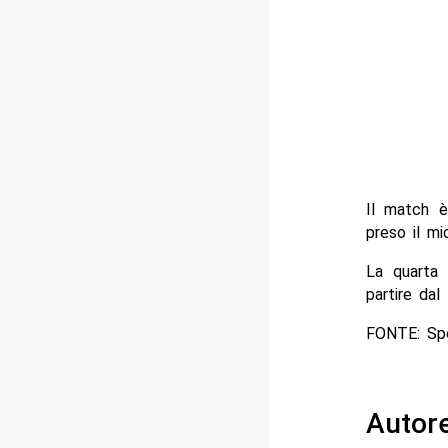
Il match 
preso il mi
La quarta 
partire da
FONTE: Sp
Autor