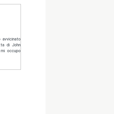
 avvicinato
tta di John
e mi occupo