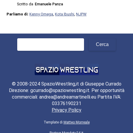
Scritto da
Emanuele Panza
Parliamo di:
Kenny Omega
,
Kota Ibushi
,
NJPW
Ricerca
per:
© 2008-2024 SpazioWrestling,it di Giuseppe Currado
Direzione: gcurrado@spaziowrestling.it. Per opportunità
commerciali: andrea@andreamartinelli.eu Partita IVA:
03376190231
Privacy Policy
Template di
Matteo Morreale