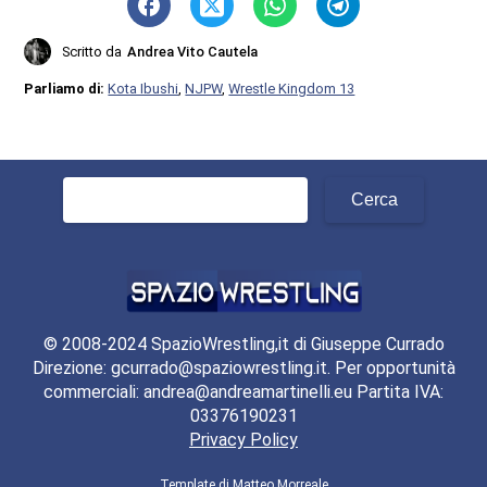
Scritto da
Andrea Vito Cautela
Parliamo di:
Kota Ibushi
,
NJPW
,
Wrestle Kingdom 13
Ricerca
per:
© 2008-2024 SpazioWrestling,it di Giuseppe Currado
Direzione: gcurrado@spaziowrestling.it. Per opportunità
commerciali: andrea@andreamartinelli.eu Partita IVA:
03376190231
Privacy Policy
Template di
Matteo Morreale