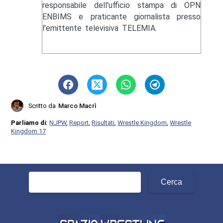
responsabile dell'ufficio stampa di OPN
ENBIMS e praticante giornalista presso
l'emittente televisiva TELEMIA.
Scritto da
Marco Macrì
Parliamo di:
NJPW
,
Report
,
Risultati
,
Wrestle Kingdom
,
Wrestle
Kingdom 17
Ricerca
per: