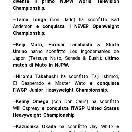
diventa il primo NJPW World Television
Championship
;
–
Tama Tonga
(con Jado) ha sconfitto Karl
Anderson
e conquista il NEVER Openweight
Championship
;
–
Keiji Muto
,
Hiroshi Tanahashi
&
Shota
Umino
hanno sconfitto Los Ingobernables de
Japon (Tetsuya Naito, Sanada & Bushi);
ultimo
match di Muto in NJPW
;
–
Hiromu Takahashi
ha sconfitto Taiji Ishimori,
El Desperado e Master Wato
e conquista
l’IWGP Junior Heavyweight Championship
;
–
Kenny Omega
(con Don Callis) ha sconfitto
Will Ospreay
e conquista l’IWGP United States
Heavyweight Championship
;
–
Kazuchika Okada
ha sconfitto Jay White
e