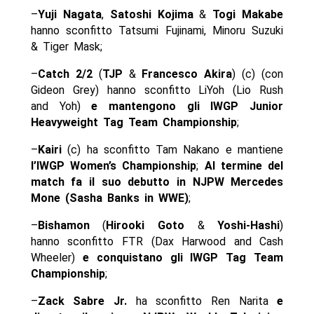
–
Yuji Nagata
,
Satoshi Kojima
&
Togi Makabe
hanno sconfitto Tatsumi Fujinami, Minoru Suzuki
& Tiger Mask;
–
Catch 2/2
(
TJP
&
Francesco Akira
) (c) (con
Gideon Grey) hanno sconfitto LiYoh (Lio Rush
and Yoh)
e mantengono gli IWGP Junior
Heavyweight Tag Team Championship
;
–
Kairi
(c) ha sconfitto Tam Nakano e mantiene
l’IWGP Women’s Championship
;
Al termine del
match fa il suo debutto in NJPW Mercedes
Mone (Sasha Banks in WWE)
;
–
Bishamon
(
Hirooki
Goto
&
Yoshi-Hashi
)
hanno sconfitto FTR (Dax Harwood and Cash
Wheeler)
e conquistano gli
IWGP Tag Team
Championship
;
–
Zack Sabre Jr.
ha sconfitto Ren Narita
e