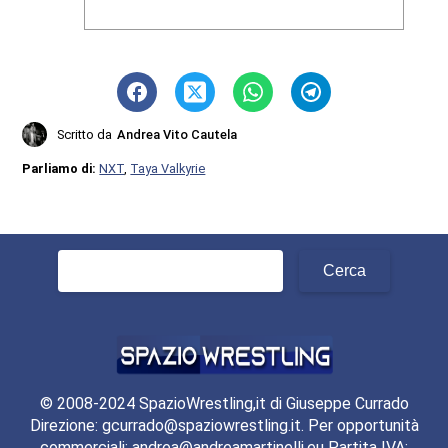
Scritto da
Andrea Vito Cautela
Parliamo di:
NXT
,
Taya Valkyrie
Ricerca
per:
© 2008-2024 SpazioWrestling,it di Giuseppe Currado
Direzione: gcurrado@spaziowrestling.it. Per opportunità
commerciali: andrea@andreamartinelli.eu Partita IVA: