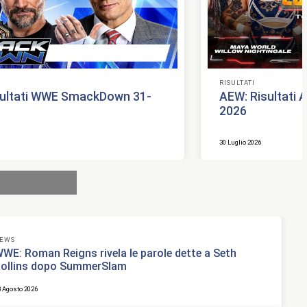
RISULTATI
ultati WWE SmackDown 31-
AEW: Risultati 
2026
30 Luglio 2026
EWS
WE: Roman Reigns rivela le parole dette a Seth
ollins dopo SummerSlam
3 Agosto 2026