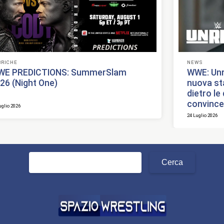
BRICHE
NEWS
WE PREDICTIONS: SummerSlam
WWE: Unre
26 (Night One)
nuova sta
dietro l
convince 
uglio 2026
24 Luglio 2026
Ricerca
per: