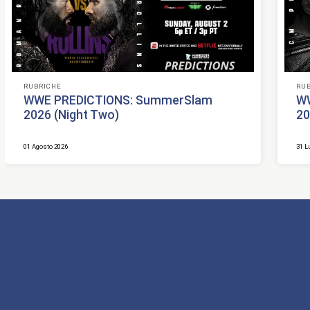
RUBRICHE
RU
WWE PREDICTIONS: SummerSlam
W
2026 (Night Two)
20
01 Agosto 2026
31 L