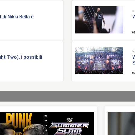
N
di Nikki Bella è
W
0
N
 Two), i possibili
W
S
0