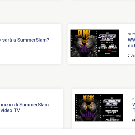
NEW
ns sarà a SummerSlam?
WWE
no
01 Ag
R
i inizio di SummerSlam
W
 video TV
0