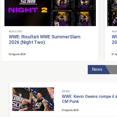
RISULTATI
RIS
WWE: Risultati WWE SummerSlam
WW
2026 (Night Two)
2
02 Agosto 2026
01 A
News
NEWS
WWE: Kevin Owens rompe il s
CM Punk
03 Agosto 2026