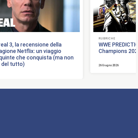
RUBRICHE
al 3, la recensione della
WWE PREDICTION
gione Netflix: un viaggio
Champions 202
e quinte che conquista (ma non
del tutto)
26 Giugno 2026