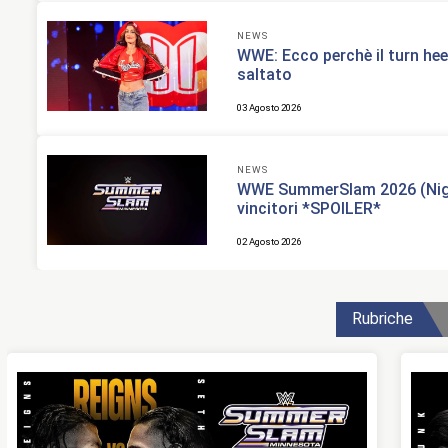
NEWS
WWE: Ecco perchè il turn heel 
saltato
03 Agosto 2026
NEWS
WWE SummerSlam 2026 (Night
vincitori *SPOILER*
02 Agosto 2026
Rubriche