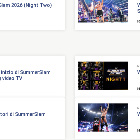
Slam 2026 (Night Two)
W
0
R
i inizio di SummerSlam
W
g video TV
0
N
ncitori di SummerSlam
W
0