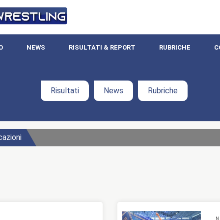
O
NEWS
RISULTATI & REPORT
RUBRICHE
C
Risultati
News
Rubriche
cazioni
N