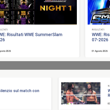
ULTATI
RISULTATI
E: Risultati WWE SummerSlam
WWE: Ris
026
07-2026
gosto 2026
01 Agosto 2026
N
ilenzio sul match con
W
R
0