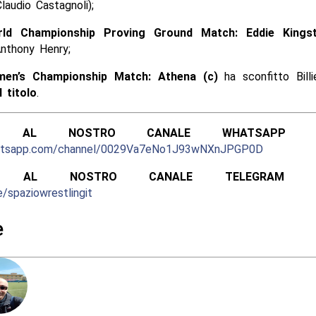
audio Castagnoli);
ld Championship Proving Ground Match: Eddie King
Anthony Henry;
en’s Championship Match: Athena (c)
ha sconfitto Billi
 titolo
.
ITI AL NOSTRO CANALE WHATSAPP UFF
hatsapp.com/channel/0029Va7eNo1J93wNXnJPGP0D
ITI AL NOSTRO CANALE TELEGRAM UFF
e/spaziowrestlingit
e