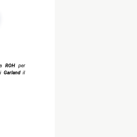
lla
ROH
per
di
Garland
il