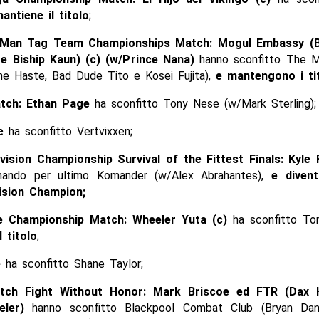
ntiene il titolo
;
Man Tag Team Championships Match: Mogul Embassy (B
e Biship Kaun) (c) (w/Prince Nana)
hanno sconfitto The M
ne Haste, Bad Dude Tito e Kosei Fujita),
e mantengono i tit
atch: Ethan Page
ha sconfitto Tony Nese (w/Mark Sterling);
se
ha sconfitto Vertvixxen;
ision Championship Survival of the Fittest Finals: Kyle
inando per ultimo Komander (w/Alex Abrahantes),
e
diven
ision Champion;
 Championship Match: Wheeler Yuta (c)
ha sconfitto T
 titolo
;
e
ha sconfitto Shane Taylor;
tch Fight Without Honor: Mark Briscoe ed FTR (Dax
eler)
hanno sconfitto Blackpool Combat Club (Bryan Dan