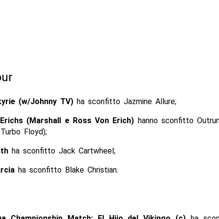
our
kyrie (w/Johnny TV)
ha sconfitto
Jazmine Allure;
Erichs (Marshall e Ross Von Erich)
hanno sconfitto Outrun
urbo Floyd);
ith
ha sconfitto Jack Cartwheel;
arcia
ha sconfitto Blake Christian.
 Championship Match: El Hijo del Vikingo (c)
ha scon