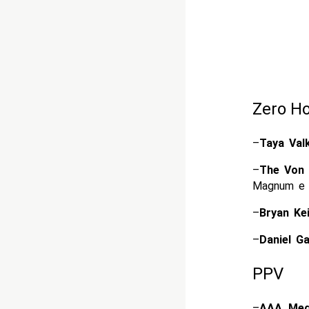
Zero H
–
Taya Val
–
The Von 
Magnum e T
–
Bryan Ke
–
Daniel G
PPV
–
AAA Mega