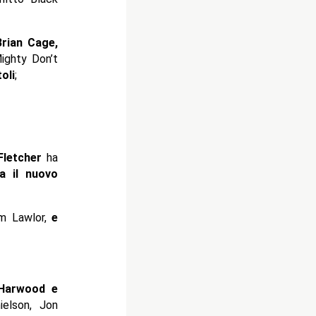
rian Cage,
ighty Don’t
oli
;
 Fletcher
ha
ta il nuovo
om Lawlor,
e
 Harwood e
ielson, Jon