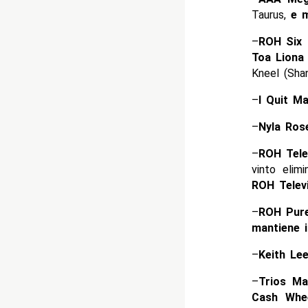
Taurus,
e ma
–
ROH Six 
Toa Liona 
Kneel (Sha
–
I Quit M
–
Nyla Ro
–
ROH Telev
vinto elim
ROH Telev
–
ROH Pure
mantiene il
–
Keith Le
–
Trios Ma
Cash Whe