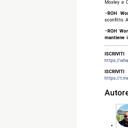
Moxley e Cl
–
ROH Wor
sconfitto 
–
ROH Wom
mantiene il
ISCRIV
https://w
ISCRIV
https://t.m
Autor