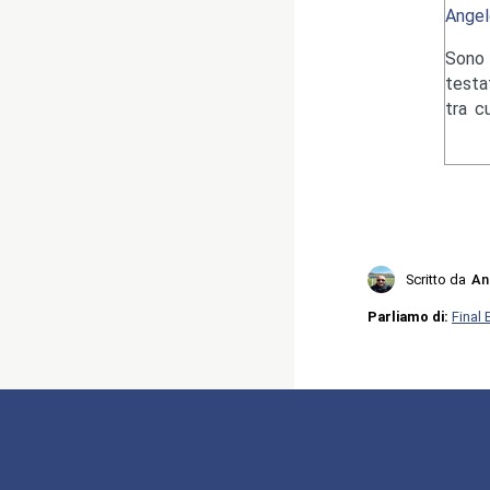
Angel
Sono 
testa
tra c
Scritto da
An
Parliamo di:
Final 