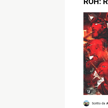
ROH: R
Scritto da
A