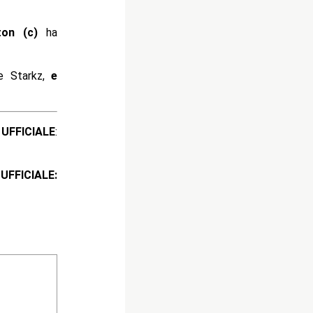
ston (c)
ha
e Starkz,
e
ICIALE
:
ICIALE: