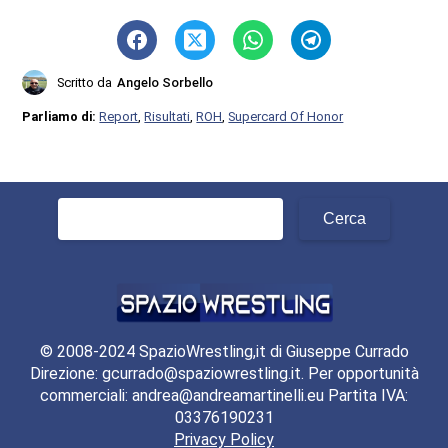
Scritto da
Angelo Sorbello
Parliamo di:
Report
,
Risultati
,
ROH
,
Supercard Of Honor
Ricerca
per:
© 2008-2024 SpazioWrestling,it di Giuseppe Currado
Direzione: gcurrado@spaziowrestling.it. Per opportunità
commerciali: andrea@andreamartinelli.eu Partita IVA:
03376190231
Privacy Policy