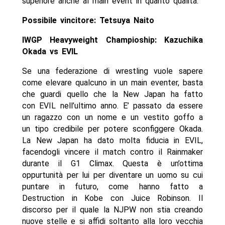
superiore anche al main event in quanto qualità.
Possibile vincitore: Tetsuya Naito
IWGP Heavyweight Champioship: Kazuchika
Okada vs EVIL
Se una federazione di wrestling vuole sapere
come elevare qualcuno in un main eventer, basta
che guardi quello che la New Japan ha fatto
con EVIL nell’ultimo anno. E’ passato da essere
un ragazzo con un nome e un vestito goffo a
un tipo credibile per potere sconfiggere Okada.
La New Japan ha dato molta fiducia in EVIL,
facendogli vincere il match contro il Rainmaker
durante il G1 Climax. Questa è un’ottima
oppurtunità per lui per diventare un uomo su cui
puntare in futuro, come hanno fatto a
Destruction in Kobe con Juice Robinson. Il
discorso per il quale la NJPW non stia creando
nuove stelle e si affidi soltanto alla loro vecchia