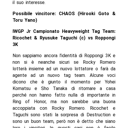
il suo interesse.
Possibile vincitore: CHAOS (Hirooki Goto &
Toru Yano)
IWGP Jr Campionato Heavyweight Tag Team:
Ricochet & Ryusuke Taguchi (c) vs Roppongi
3K
Non sappiamo ancora l’identità di Roppongi 3K e
non si è neanche sicuri se Rocky Romero
lotterà insieme ad un nuovo lottatore o farà da
agente ad un nuovo tag team. Alcune voci
dicono che è giunto il momento per Yohei
Komatsu e Sho Tanaka di ritornare a casa
perché non hanno fatto nulla di importante in
Ring of Honor, ma non sarebbe una buona
accoppiata con Rocky Romero. Ricochet e
Taguchi sono stati la sorpresa di Destruction e
sono un buon team, però non è detto che siano
loro i vincitori. In questi casi non è facile