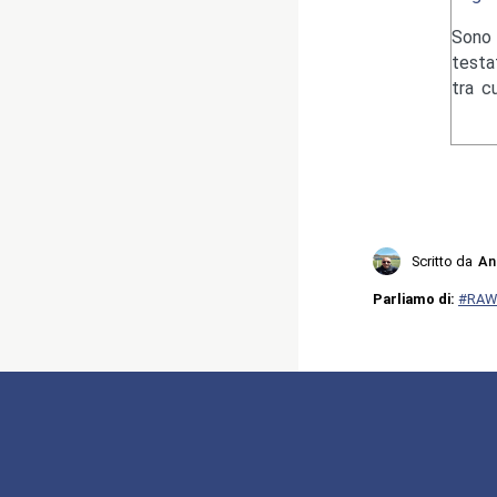
Sono 
testa
tra c
Scritto da
An
Parliamo di:
#RAW