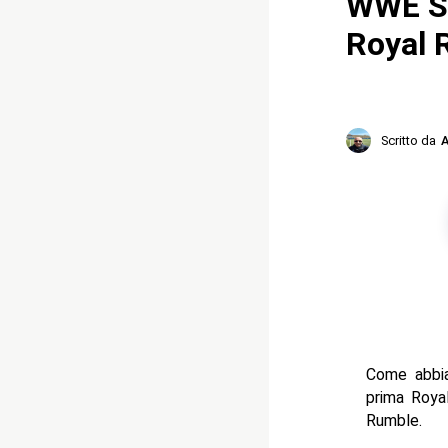
WWE SP
Royal 
Scritto da
A
Come abbia
prima Royal
Rumble.