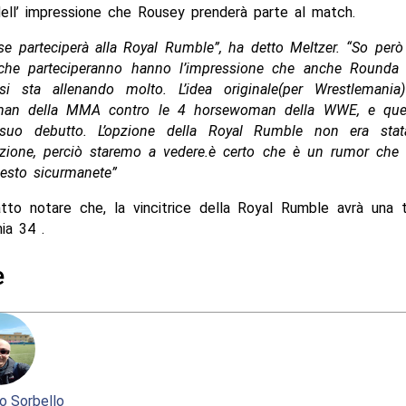
ell’ impressione che Rousey prenderà parte al match.
e parteciperà alla Royal Rumble”, ha detto Meltzer. “So però
i che parteciperanno hanno l’impressione che anche Rounda p
i sta allenando molto. L’idea originale(per Wrestlemania
an della MMA contro le 4 horsewoman della WWE, e quel
 suo debutto. L’opzione della Royal Rumble non era sta
zione, perciò staremo a vedere.è certo che è un rumor che 
esto sicurmanete”
atto notare che, la vincitrice della Royal Rumble avrà una t
ia 34 .
e
o Sorbello