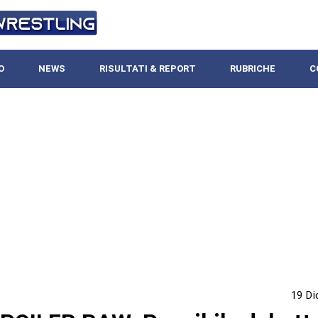
O
NEWS
RISULTATI & REPORT
RUBRICHE
C
19 D