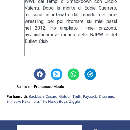
WWE dai tempi di Smackdown con Ciccio
Valenti. Dopo la morte di Eddie Guerrero,
mi sono allontanato dal mondo del pro-
wrestling, per poi ritornare sui miei passi
nel 2012. Ho ampliato i miei orizzonti,
avvicinandomi al mondo della NJPW e del
Bullet Club.
Scritto da
Francesco Muolo
Parliamo di:
Backlash
,
Cesaro
,
Golden Truth
,
Payback
,
Sheamus
,
Shinsuke Nakamura
,
The Hardy Boyz
,
Ziggler
Ricerca