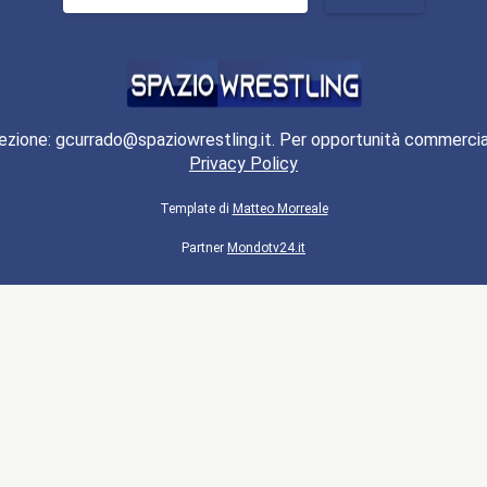
per:
ezione: gcurrado@spaziowrestling.it. Per opportunità commercia
Privacy Policy
Template di
Matteo Morreale
Partner
Mondotv24.it