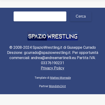
Ricerca
per:
© 2008-2024 SpazioWrestling,it di Giuseppe Currado
Direzione: gcurrado@spaziowrestling.it. Per opportunità
commerciali: andrea@andreamartinelli.eu Partita IVA:
03376190231
Privacy Policy
Template di
Matteo Morreale
Partner
Mondotv24.it