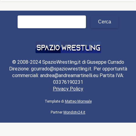
Ricerca
per:
© 2008-2024 SpazioWrestling,it di Giuseppe Currado
Direzione: gcurrado@spaziowrestling.it. Per opportunità
commerciali: andrea@andreamartinelli.eu Partita IVA:
03376190231
Privacy Policy
Template di
Matteo Morreale
Partner
Mondotv24.it