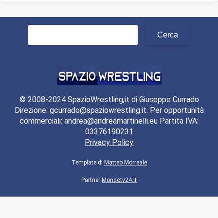
Ricerca
per:
© 2008-2024 SpazioWrestling,it di Giuseppe Currado
Direzione: gcurrado@spaziowrestling.it. Per opportunità
commerciali: andrea@andreamartinelli.eu Partita IVA:
03376190231
Privacy Policy
Template di
Matteo Morreale
Partner
Mondotv24.it