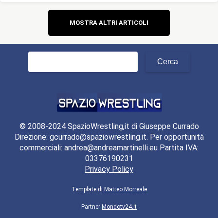
Navigazione
MOSTRA ALTRI ARTICOLI
articoli
Ricerca
per:
© 2008-2024 SpazioWrestling,it di Giuseppe Currado
Direzione: gcurrado@spaziowrestling.it. Per opportunità
commerciali: andrea@andreamartinelli.eu Partita IVA:
03376190231
Privacy Policy
Template di
Matteo Morreale
Partner
Mondotv24.it