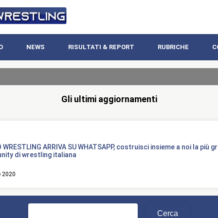
O
NEWS
RISULTATI & REPORT
RUBRICHE
C
Gli ultimi aggiornamenti
 WRESTLING ARRIVA SU WHATSAPP, costruisci insieme a noi la più g
ty di wrestling italiana
e 2020
Ricerca