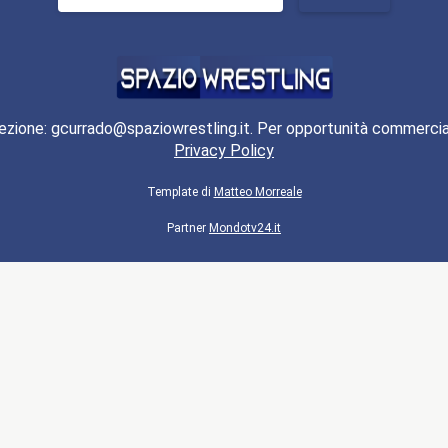
per:
ezione: gcurrado@spaziowrestling.it. Per opportunità commercia
Privacy Policy
Template di
Matteo Morreale
Partner
Mondotv24.it