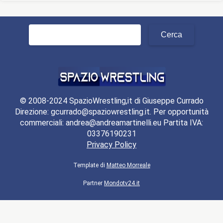
Ricerca
per:
© 2008-2024 SpazioWrestling,it di Giuseppe Currado
Direzione: gcurrado@spaziowrestling.it. Per opportunità
commerciali: andrea@andreamartinelli.eu Partita IVA:
03376190231
Privacy Policy
Template di
Matteo Morreale
Partner
Mondotv24.it