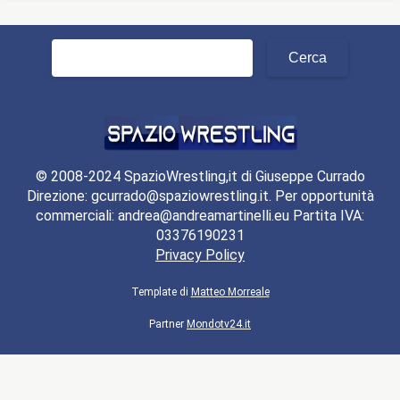
Ricerca
per:
© 2008-2024 SpazioWrestling,it di Giuseppe Currado
Direzione: gcurrado@spaziowrestling.it. Per opportunità
commerciali: andrea@andreamartinelli.eu Partita IVA:
03376190231
Privacy Policy
Template di
Matteo Morreale
Partner
Mondotv24.it