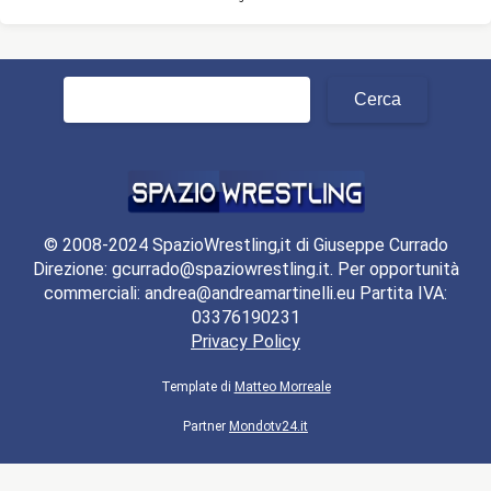
Ricerca
per:
© 2008-2024 SpazioWrestling,it di Giuseppe Currado
Direzione: gcurrado@spaziowrestling.it. Per opportunità
commerciali: andrea@andreamartinelli.eu Partita IVA:
03376190231
Privacy Policy
Template di
Matteo Morreale
Partner
Mondotv24.it