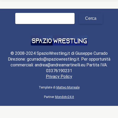
Ricerca
per:
© 2008-2024 SpazioWrestling,it di Giuseppe Currado
Direzione: gcurrado@spaziowrestling.it. Per opportunità
commerciali: andrea@andreamartinelli.eu Partita IVA:
03376190231
Privacy Policy
Template di
Matteo Morreale
Partner
Mondotv24.it