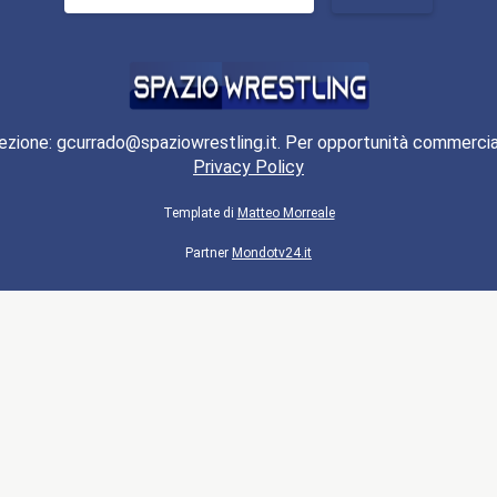
per:
ezione: gcurrado@spaziowrestling.it. Per opportunità commercia
Privacy Policy
Template di
Matteo Morreale
Partner
Mondotv24.it