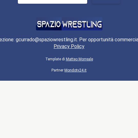
per:
ezione: gcurrado@spaziowrestling.it. Per opportunità commercia
Privacy Policy
Template di
Matteo Morreale
Partner
Mondotv24.it