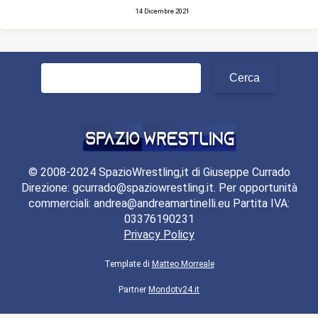
14 Dicembre 2021
Ricerca
per:
© 2008-2024 SpazioWrestling,it di Giuseppe Currado
Direzione: gcurrado@spaziowrestling.it. Per opportunità
commerciali: andrea@andreamartinelli.eu Partita IVA:
03376190231
Privacy Policy
Template di
Matteo Morreale
Partner
Mondotv24.it